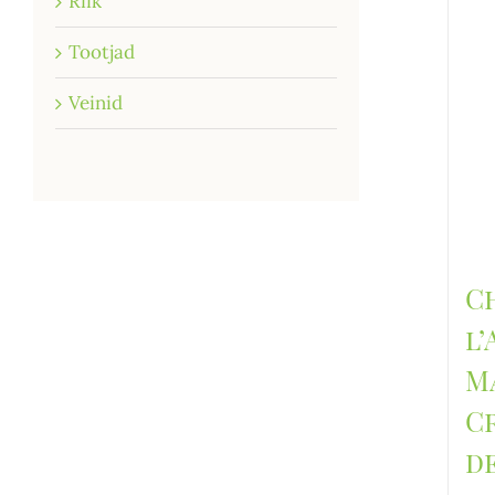
Riik
Tootjad
Veinid
C
l
M
C
d