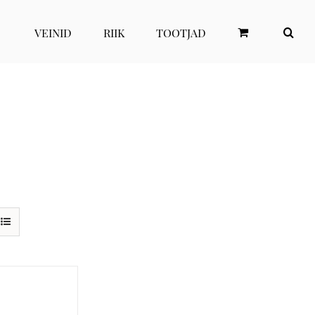
VEINID
RIIK
TOOTJAD