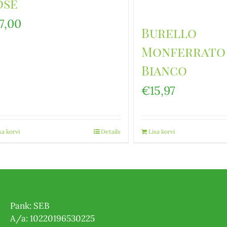
ose
17,00
Burello
Monferrato
Bianco
€
15,97
sa korvi
Details
Lisa korvi
Pank: SEB
A/a: 10220196530225