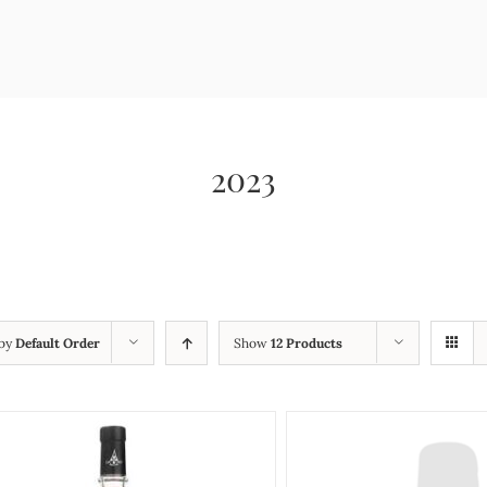
2023
 by
Default Order
Show
12 Products