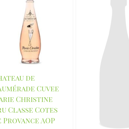
hateau de
’Aumérade Cuvee
arie Christine
ru Classe Cotes
e Provance AOP