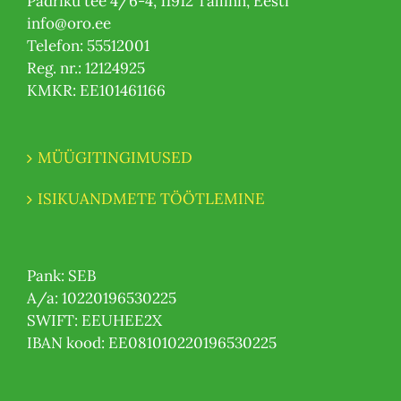
Padriku tee 4/6-4, 11912 Tallinn, Eesti
info@oro.ee
Telefon: 55512001
Reg. nr.: 12124925
KMKR: EE101461166
MÜÜGITINGIMUSED
ISIKUANDMETE TÖÖTLEMINE
Pank: SEB
A/a: 10220196530225
SWIFT: EEUHEE2X
IBAN kood: EE081010220196530225