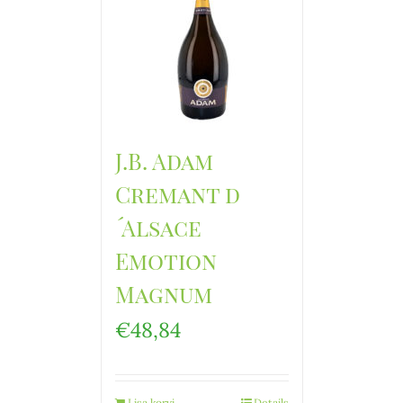
J.B. Adam
Cremant d
´Alsace
Emotion
Magnum
€
48,84
Lisa korvi
Details