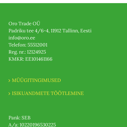
Oro Trade OÜ
Padriku tee 4/6-4, 11912 Tallinn, Eesti
info@oro.ee
Telefon: 55512001
Reg. nr.: 12124925
KMKR: EE101461166
MÜÜGITINGIMUSED
ISIKUANDMETE TÖÖTLEMINE
Pank: SEB
A/a: 10220196530225