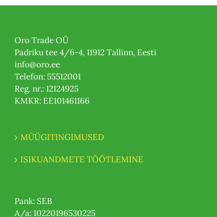
Oro Trade OÜ
Padriku tee 4/6-4, 11912 Tallinn, Eesti
info@oro.ee
Telefon: 55512001
Reg. nr.: 12124925
KMKR: EE101461166
MÜÜGITINGIMUSED
ISIKUANDMETE TÖÖTLEMINE
Pank: SEB
A/a: 10220196530225