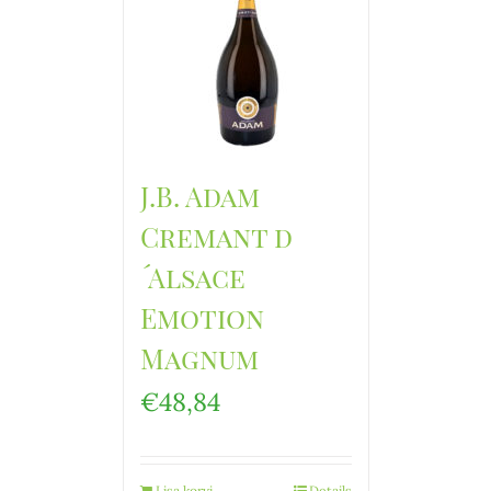
J.B. Adam
Cremant d
´Alsace
Emotion
Magnum
€
48,84
Lisa korvi
Details