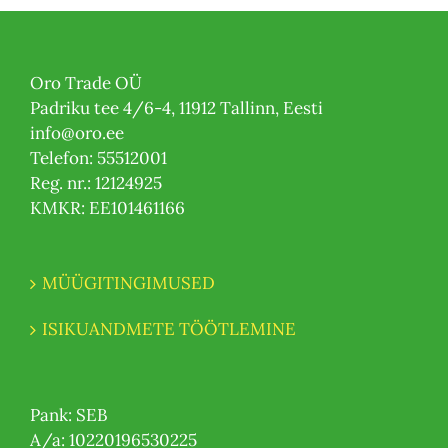
Oro Trade OÜ
Padriku tee 4/6-4, 11912 Tallinn, Eesti
info@oro.ee
Telefon: 55512001
Reg. nr.: 12124925
KMKR: EE101461166
MÜÜGITINGIMUSED
ISIKUANDMETE TÖÖTLEMINE
Pank: SEB
A/a: 10220196530225