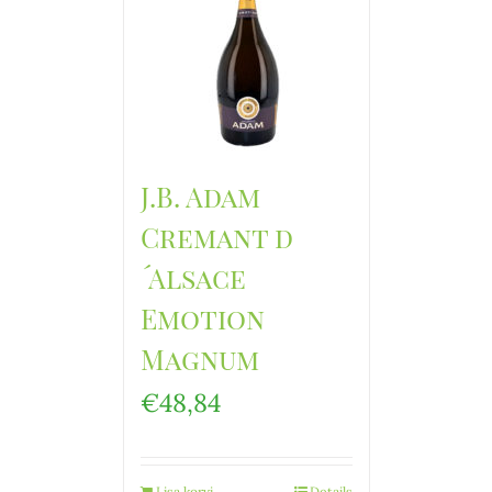
J.B. Adam
Cremant d
´Alsace
Emotion
Magnum
€
48,84
Lisa korvi
Details