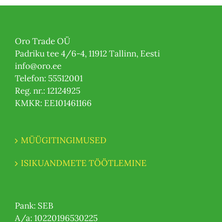
Oro Trade OÜ
Padriku tee 4/6-4, 11912 Tallinn, Eesti
info@oro.ee
Telefon: 55512001
Reg. nr.: 12124925
KMKR: EE101461166
MÜÜGITINGIMUSED
ISIKUANDMETE TÖÖTLEMINE
Pank: SEB
A/a: 10220196530225