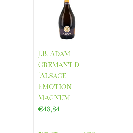
J.B. Adam
Cremant d
´Alsace
Emotion
Magnum
€
48,84
Lisa korvi
Details