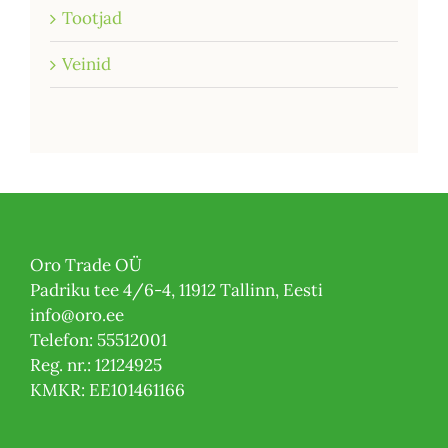
Tootjad
Veinid
Oro Trade OÜ
Padriku tee 4/6-4, 11912 Tallinn, Eesti
info@oro.ee
Telefon: 55512001
Reg. nr.: 12124925
KMKR: EE101461166