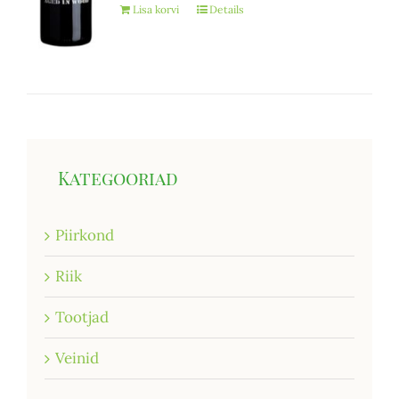
Lisa korvi
Details
Kategooriad
Piirkond
Riik
Tootjad
Veinid