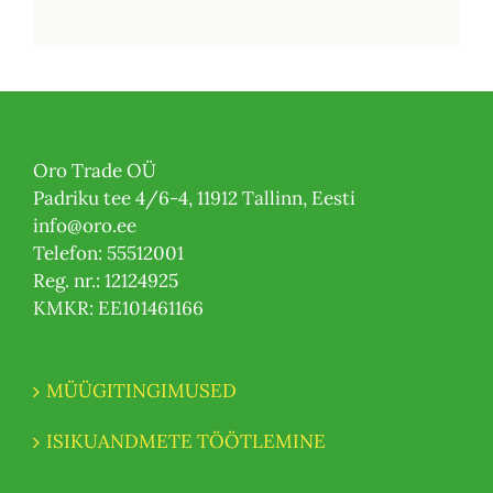
Oro Trade OÜ
Padriku tee 4/6-4, 11912 Tallinn, Eesti
info@oro.ee
Telefon: 55512001
Reg. nr.: 12124925
KMKR: EE101461166
MÜÜGITINGIMUSED
ISIKUANDMETE TÖÖTLEMINE