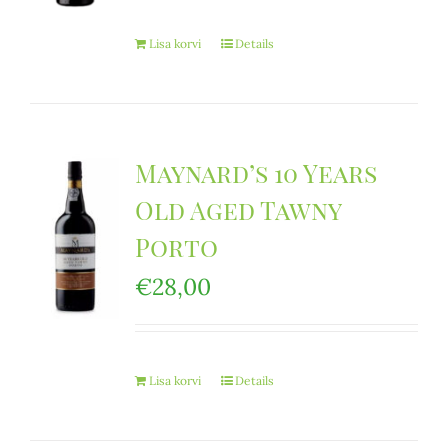
Lisa korvi
Details
Maynard’s 10 Years
Old Aged Tawny
Porto
€
28,00
Lisa korvi
Details