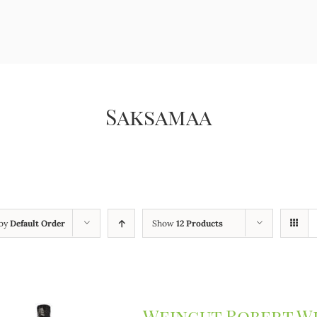
Saksamaa
 by
Default Order
Show
12 Products
Weingut Robert We