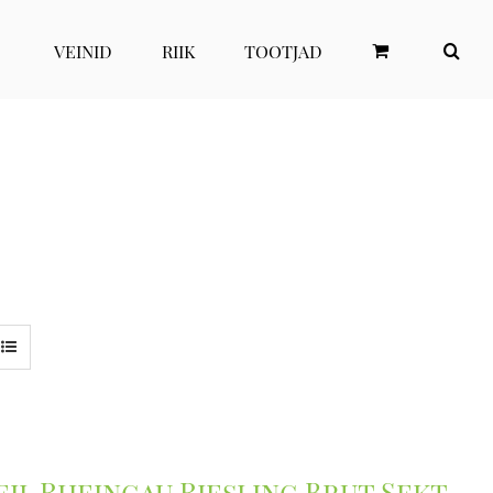
VEINID
RIIK
TOOTJAD
il Rheingau Riesling Brut Sekt