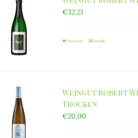
€
32,21
Lisa korvi
Details
Weingut Robert We
Trocken
€
20,00