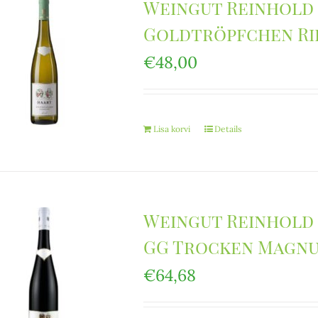
Weingut Reinhold
Goldtröpfchen Ri
€
48,00
Lisa korvi
Details
Weingut Reinhold
GG Trocken Magn
€
64,68