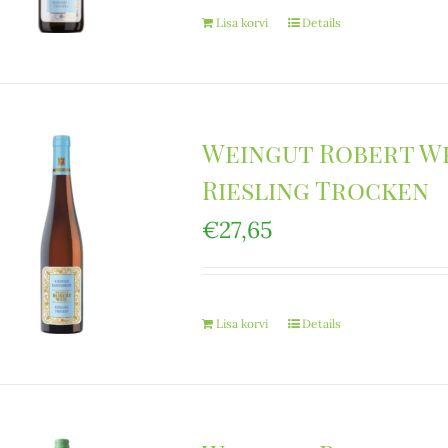
Lisa korvi
Details
Weingut Robert We
Riesling Trocken
€
27,65
Lisa korvi
Details