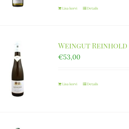
Lisa korvi
Details
Weingut Reinhold 
€
53,00
Lisa korvi
Details