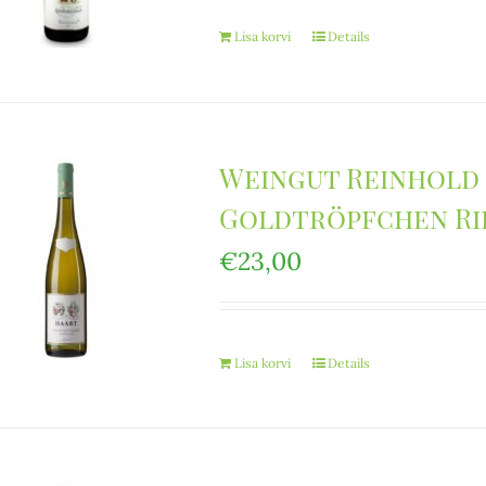
Lisa korvi
Details
Weingut Reinhold
Goldtröpfchen Rie
€
23,00
Lisa korvi
Details